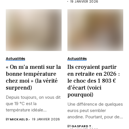
19 JANVIER 2026
Actualités
Actualités
« On m’a menti sur la
Ils croyaient partir
bonne température
en retraite en 2026 :
chez moi » (la vérité
le choc des 1 803 €
surprend)
d’écart (voici
pourquoi)
Depuis toujours, on vous dit
que 19 °C est la
Une différence de quelques
température idéale...
euros peut sembler
anodine. Pourtant, pour des
BY
MICKAEL D.
19 JANVIER 2026
milliers...
BY
GASPARD T.