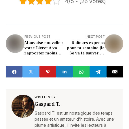
4/5 - (26 votes)
PREVIOUS POST
NEXT POST
Mauvaise nouvelle :
5 dîners express
votre Livret A va
pour ta semaine (la
rapporter moins
3e va te sauver un
dès février 2026
soir de rush)
(voici qui perd
gros)
WRITTEN BY
Gaspard T.
Gaspard T. est un nostalgique des temps
passés et un amateur d'histoire. Avec une
plume artistique, il invite les lecteurs à